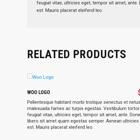
feugiat vitae, ultricies eget, tempor sit amet, ant
est. Mauris placerat eleifend leo.
RELATED PRODUCTS
$
35.00
WOO LOGO
 et
Pellentesque habitant morbi tristique senectus et netus
 quam,
malesuada fames ac turpis egestas. Vestibulum torto
ec eu
feugiat vitae, ultricies eget, tempor sit amet, ante. Don
mi vitae
libero sit amet quam egestas semper. Aenean ultricies 
est. Mauris placerat eleifend leo.