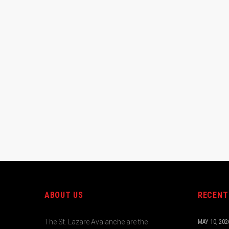
ABOUT US
RECENT
The St. Lazare Avalanche are the
MAY 10, 202