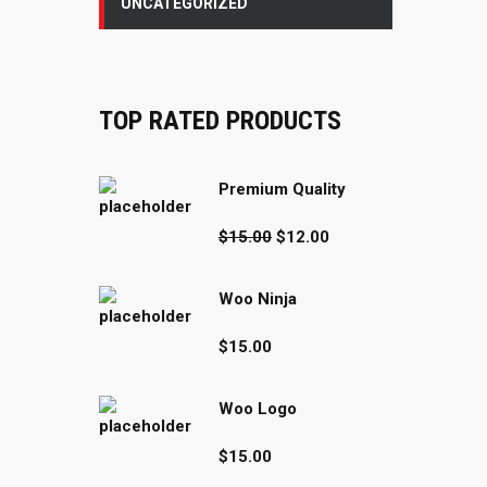
UNCATEGORIZED
TOP RATED PRODUCTS
Premium Quality
Original
Current
$
15.00
$
12.00
price
price
was:
is:
Woo Ninja
$15.00.
$12.00.
$
15.00
Woo Logo
$
15.00