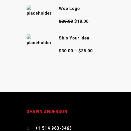
Woo Logo
Original
Current
$
20.00
$
18.00
price
price
was:
is:
Ship Your Idea
$20.00.
$18.00.
Price
$
30.00
–
$
35.00
range:
$30.00
through
$35.00
SHAWN ANDERSON
s
+1 514 963-3463