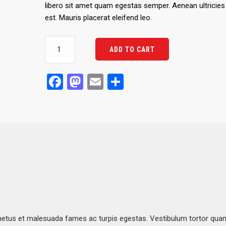
libero sit amet quam egestas semper. Aenean ultricies 
est. Mauris placerat eleifend leo.
Woo
ADD TO CART
Logo
quantity
Facebook
Mastodon
Email
Share
 netus et malesuada fames ac turpis egestas. Vestibulum tortor qua