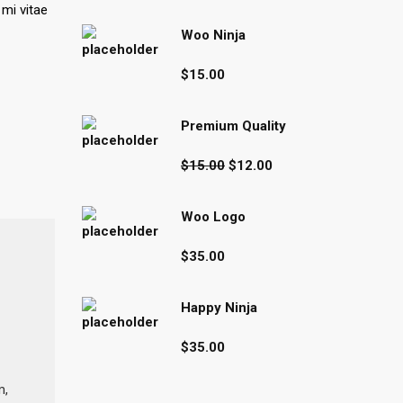
mi vitae
Woo Ninja
$
15.00
Premium Quality
Original
Current
$
15.00
$
12.00
price
price
was:
is:
Woo Logo
$15.00.
$12.00.
$
35.00
Happy Ninja
$
35.00
m,