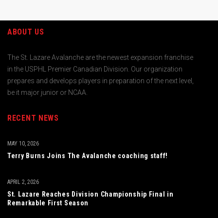
ABOUT US
The St. Lazare Avalanche are the newest expansion franchise
in the USPHL Premier Canadian Division. Our organization
prepares and develops players in preparation of the next level,
be it major junior or NCAA.
RECENT NEWS
MAY 10, 2026
Terry Burns Joins The Avalanche coaching staff!
APRIL 2, 2026
St. Lazare Reaches Division Championship Final in
Remarkable First Season