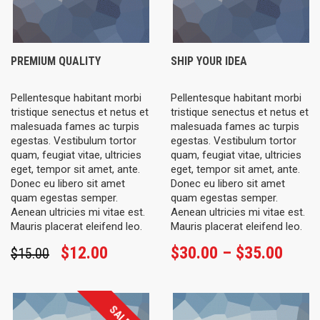
PREMIUM QUALITY
SHIP YOUR IDEA
Pellentesque habitant morbi
Pellentesque habitant morbi
tristique senectus et netus et
tristique senectus et netus et
malesuada fames ac turpis
malesuada fames ac turpis
egestas. Vestibulum tortor
egestas. Vestibulum tortor
quam, feugiat vitae, ultricies
quam, feugiat vitae, ultricies
eget, tempor sit amet, ante.
eget, tempor sit amet, ante.
Donec eu libero sit amet
Donec eu libero sit amet
quam egestas semper.
quam egestas semper.
Aenean ultricies mi vitae est.
Aenean ultricies mi vitae est.
Mauris placerat eleifend leo.
Mauris placerat eleifend leo.
Original
Current
Price
$
12.00
$
30.00
–
$
35.00
$
15.00
price
price
range
was:
is:
$30.
$15.00.
$12.00.
throu
SALE!