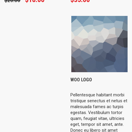
$
20.00
price
price
was:
is:
$20.00.
$18.00.
WOO LOGO
Pellentesque habitant morbi
tristique senectus et netus et
malesuada fames ac turpis
egestas. Vestibulum tortor
quam, feugiat vitae, ultricies
eget, tempor sit amet, ante.
Donec eu libero sit amet